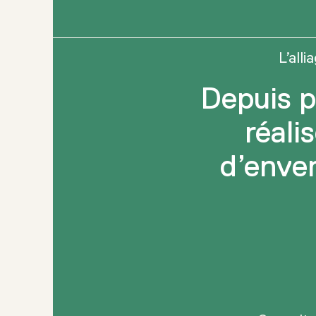
L’all
Depuis p
réali
d’enver