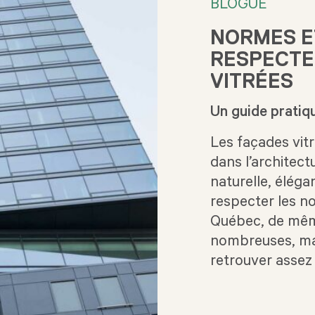
BLOGUE
NORMES ET
RESPECTE
VITRÉES
Un guide pratiq
Les façades vit
dans l’architec
naturelle, élég
respecter les no
Québec, de mêm
nombreuses, mai
retrouver assez