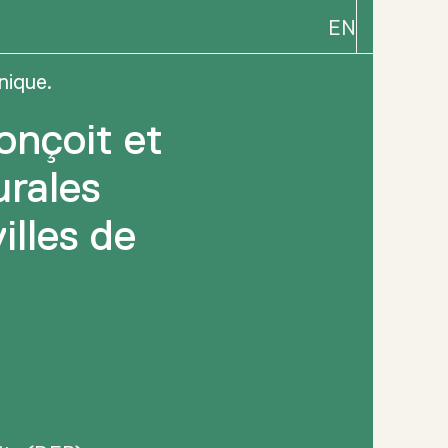
EN
nique.
onçoit et
urales
illes de