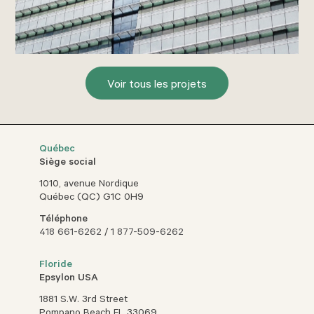
Voir tous les projets
Québec
Siège social
1010, avenue Nordique
Québec (QC) G1C 0H9
Téléphone
418 661-6262
/
1 877-509-6262
Floride
Epsylon USA
1881 S.W. 3rd Street
Pompano Beach FL 33069