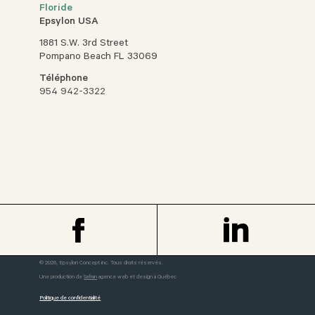
Floride
Epsylon USA
1881 S.W. 3rd Street
Pompano Beach FL 33069
Téléphone
954 942-3322
© 2026, Epsylon Concept inc. Tous droits réservés.
Une production de
Safran
agence web et design à Québec
Politique de confidentialité