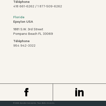
Téléphone
418 661-6262
/
1 877-509-6262
Floride
Epsylon USA
1881 S.W. 3rd Street
Pompano Beach FL 33069
Téléphone
954 942-3322
© 2026, Epsylon Concept inc. Tous droits réservés.