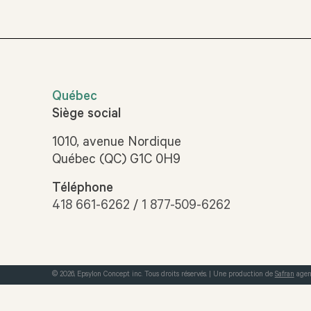
Québec
Siège social
1010, avenue Nordique
Québec (QC) G1C 0H9
Téléphone
418 661-6262
/
1 877-509-6262
© 2026, Epsylon Concept inc. Tous droits réservés.
|
Une production de
Safran
agen