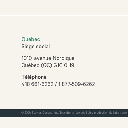
Québec
Siège social
1010, avenue Nordique
Québec (QC) G1C 0H9
Téléphone
418 661-6262
/
1 877-509-6262
© 2026, Epsylon Concept inc. Tous droits réservés.
|
Une production de
Safran
agen