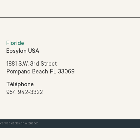
Floride
Epsylon USA
1881 S.W. 3rd Street
Pompano Beach FL 33069
Téléphone
954 942-3322
ce web et design à Québec