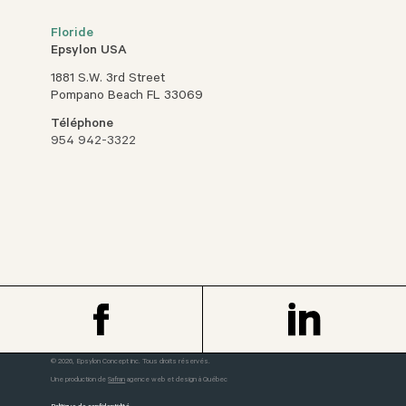
Floride
Epsylon USA
1881 S.W. 3rd Street
Pompano Beach FL 33069
Téléphone
954 942-3322
© 2026, Epsylon Concept inc. Tous droits réservés.
Une production de
Safran
agence web et design à Québec