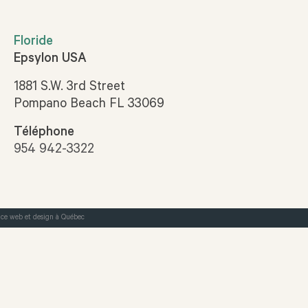
Floride
Epsylon USA
1881 S.W. 3rd Street
Pompano Beach FL 33069
Téléphone
954 942-3322
ce web et design à Québec