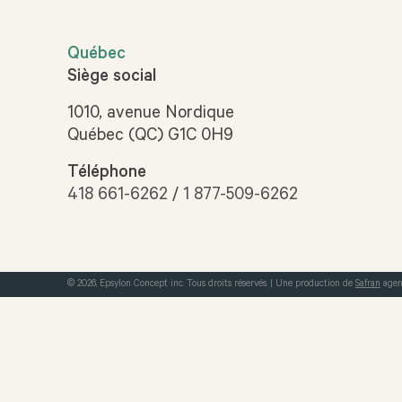
Québec
Siège social
1010, avenue Nordique
Québec (QC) G1C 0H9
Téléphone
418 661-6262
/
1 877-509-6262
© 2026, Epsylon Concept inc. Tous droits réservés.
|
Une production de
Safran
agen