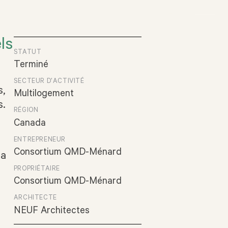
EN
ls
STATUT
Terminé
SECTEUR D'ACTIVITÉ
s,
Multilogement
s.
RÉGION
Canada
ENTREPRENEUR
Consortium QMD-Ménard
la
PROPRIÉTAIRE
Consortium QMD-Ménard
ARCHITECTE
NEUF Architectes
L