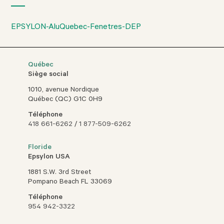
EPSYLON-AluQuebec-Fenetres-DEP
Québec
Siège social
1010, avenue Nordique
Québec (QC) G1C 0H9
Téléphone
418 661-6262
/
1 877-509-6262
Floride
Epsylon USA
1881 S.W. 3rd Street
Pompano Beach FL 33069
Téléphone
954 942-3322