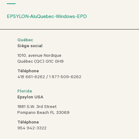
EPSYLON-AluQuebec-Windows-EPD
Québec
Siège social
1010, avenue Nordique
Québec (QC) G1C 0H9
Téléphone
418 661-6262
/
1 877-509-6262
Floride
Epsylon USA
1881 S.W. 3rd Street
Pompano Beach FL 33069
Téléphone
954 942-3322